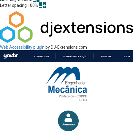
Letter spacing
100
%
Web Accessibility plugin
by DJ-Extensions.com
COMUNICA BR
ACESSO À INFORMAÇÃO
PARTICIPE
LEGISL
IR
PARA
O
CONTEÚDO