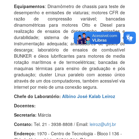
Equipamentos
: Dinamômetro de chassis para teste de
desempenho e emissões de viaturas; motores CFR de
razão de compressão variável; bancadas
dinamométricas para motores Otto e Diesel para
realização de ensaios de desempenho, emissões e
durabilidade; sistema de aquisição de dados e
instrumentação adequada; analisadores de gases de
descarga; laboratório de ensaios de combustível
BUNKER e óleos lubrificantes para motores de media
rotação marítimos e de termoelétricas; bancadas de
maquinas térmicas para ensino de graduação e pós
graduação; cluster Linux paralelo com acesso único
através de um dos computadores, também acessível via
internet por meio de uma conexão segura.
Chefe do Laboratório:
Albino José Kalab Leiroz
Docentes:
Secretaria:
Márcia
Contato:
Tel. 21 - 3938-8808 / Email:
leiroz@ufrj.br
Endereço:
1970 - Centro de Tecnologia - Bloco I 136 -