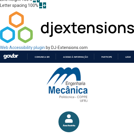
Letter spacing
100
%
Web Accessibility plugin
by DJ-Extensions.com
COMUNICA BR
ACESSO À INFORMAÇÃO
PARTICIPE
LEGISL
IR
PARA
O
CONTEÚDO