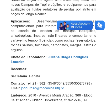
novos Campos de Tupi e Júpiter; e equipamentos para
avaliação de fluidos redutores de perdas por atrito em
poços de longo alcance.
Aplicações
: Desenvolvimento de programas
computacionais para interpretação de dados relativos
ao estado de tensões de maciços isotrópicos,
anisotrópicos, lineares, não-lineares e comportamento
variável no tempo (fluência), como rochas-reservatórios,
rochas salinas, folhelhos, carbonatos, margas, siltitos e
argilitos.
Chefe do Laboratório:
Juliana Braga Rodrigues
Loureiro
Docentes:
Secretaria:
Renata
Contato:
Tel. 21 - 3621-3548/3549/3550/3552/8798 /
Email:
jbrloureiro@mecanica.ufrj.br
Endereço:
2010 - Avenida Moniz Aragão, 360 - Bloco
04 1º Andar - Cidade Universitária, 21941-594, RJ