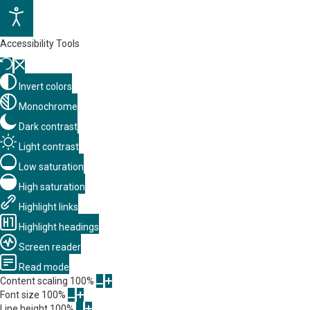
Accessibility Tools
Invert colors
Monochrome
Dark contrast
Light contrast
Low saturation
High saturation
Highlight links
Highlight headings
Screen reader
Read mode
Content scaling
100
%
Font size
100
%
Line height
100
%