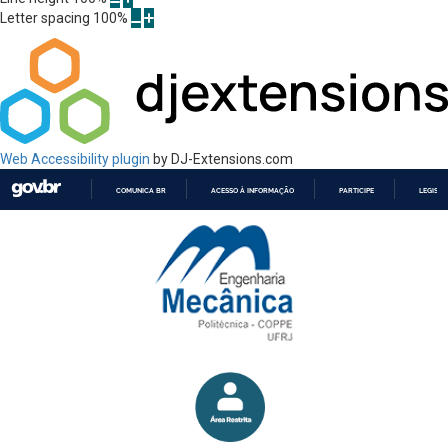
Letter spacing
100
%
Web Accessibility plugin
by DJ-Extensions.com
COMUNICA BR
ACESSO À INFORMAÇÃO
PARTICIPE
LEGISL
IR
PARA
O
CONTEÚDO