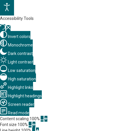
Accessibility Tools
Invert colors
Monochrome
Dark contrast
Light contrast
Low saturation
High saturation
Highlight links
Highlight headings
Screen reader
Read mode
Content scaling
100
%
Font size
100
%
Line height
100
%