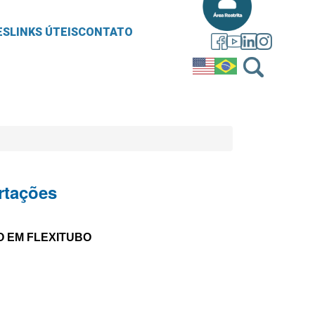
ES
LINKS ÚTEIS
CONTATO
rtações