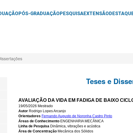
O
CONTEÚDO
DUAÇÃO
PÓS-GRADUAÇÃO
PESQUISA
EXTENSÃO
DESTAQU
Dissertações
Teses e Disse