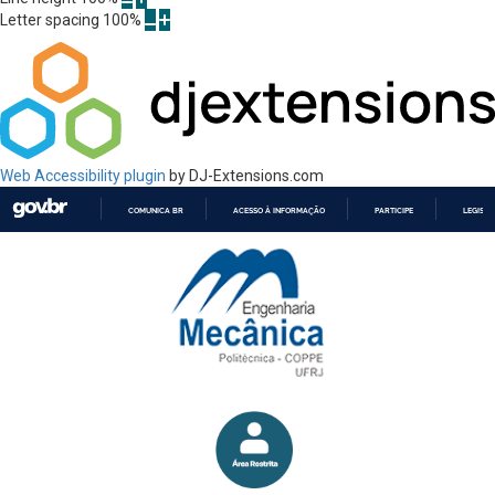
Letter spacing
100
%
Web Accessibility plugin
by DJ-Extensions.com
COMUNICA BR
ACESSO À INFORMAÇÃO
PARTICIPE
LEGISL
IR
PARA
O
CONTEÚDO