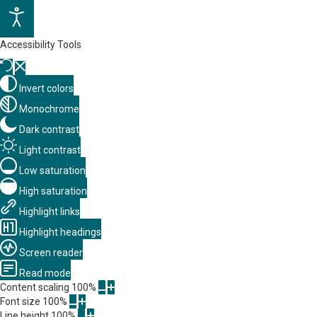
Accessibility Tools
Invert colors
Monochrome
Dark contrast
Light contrast
Low saturation
High saturation
Highlight links
Highlight headings
Screen reader
Read mode
Content scaling
100
%
Font size
100
%
Line height
100
%