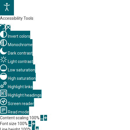
Accessibility Tools
Invert colors
Monochrome
Dark contrast
Light contrast
Low saturation
High saturation
Highlight links
Highlight headings
Screen reader
Read mode
Content scaling
100
%
Font size
100
%
Line height
100
%