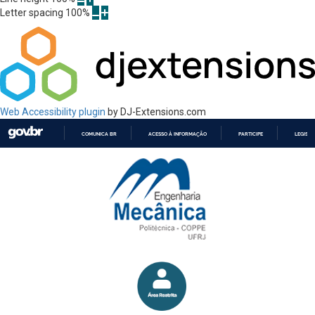
Letter spacing
100
%
Web Accessibility plugin
by DJ-Extensions.com
COMUNICA BR
ACESSO À INFORMAÇÃO
PARTICIPE
LEGISL
IR
PARA
O
CONTEÚDO