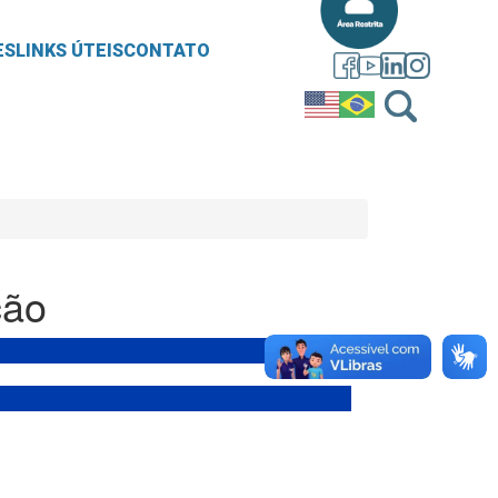
ES
LINKS ÚTEIS
CONTATO
ção