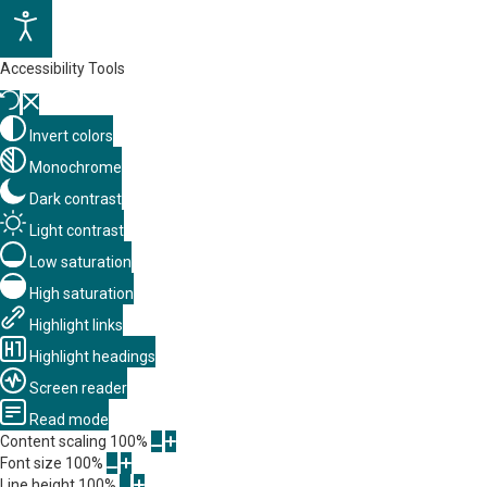
Accessibility Tools
Invert colors
Monochrome
Dark contrast
Light contrast
Low saturation
High saturation
Highlight links
Highlight headings
Screen reader
Read mode
Content scaling
100
%
Font size
100
%
Line height
100
%