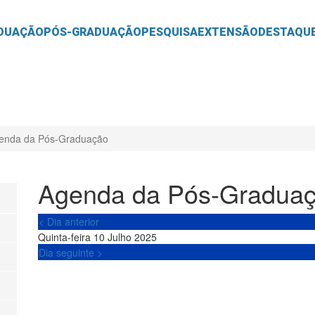
O
CONTEÚDO
DUAÇÃO
PÓS-GRADUAÇÃO
PESQUISA
EXTENSÃO
DESTAQU
enda da Pós-Graduação
Agenda da Pós-Gradua
< Dia anterior
Quinta-feira 10 Julho 2025
Dia seguinte >