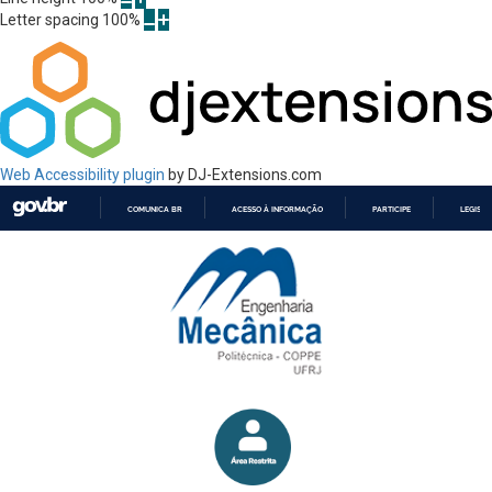
Letter spacing
100
%
Web Accessibility plugin
by DJ-Extensions.com
COMUNICA BR
ACESSO À INFORMAÇÃO
PARTICIPE
LEGISL
IR
PARA
O
CONTEÚDO