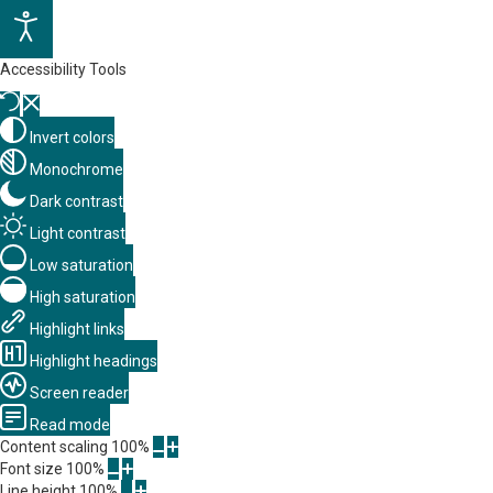
Accessibility Tools
Invert colors
Monochrome
Dark contrast
Light contrast
Low saturation
High saturation
Highlight links
Highlight headings
Screen reader
Read mode
Content scaling
100
%
Font size
100
%
Line height
100
%