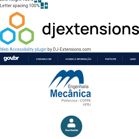
Letter spacing
100
%
Web Accessibility plugin
by DJ-Extensions.com
COMUNICA BR
ACESSO À INFORMAÇÃO
PARTICIPE
LEGISL
IR
PARA
O
CONTEÚDO