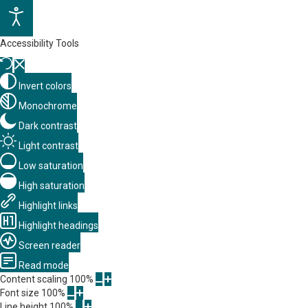
Accessibility Tools
Invert colors
Monochrome
Dark contrast
Light contrast
Low saturation
High saturation
Highlight links
Highlight headings
Screen reader
Read mode
Content scaling
100
%
Font size
100
%
Line height
100
%