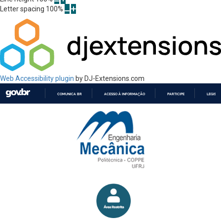
Letter spacing
100
%
Web Accessibility plugin
by DJ-Extensions.com
COMUNICA BR
ACESSO À INFORMAÇÃO
PARTICIPE
LEGISL
IR
PARA
O
CONTEÚDO