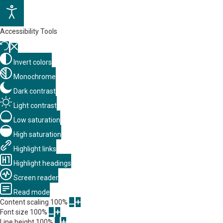
Accessibility Tools
Invert colors
Monochrome
Dark contrast
Light contrast
Low saturation
High saturation
Highlight links
Highlight headings
Screen reader
Read mode
Content scaling
100
%
Font size
100
%
Line height
100
%