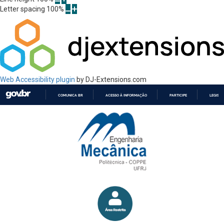
Letter spacing
100
%
Web Accessibility plugin
by DJ-Extensions.com
COMUNICA BR
ACESSO À INFORMAÇÃO
PARTICIPE
LEGISL
IR
PARA
O
CONTEÚDO