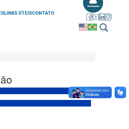
ES
LINKS ÚTEIS
CONTATO
ção