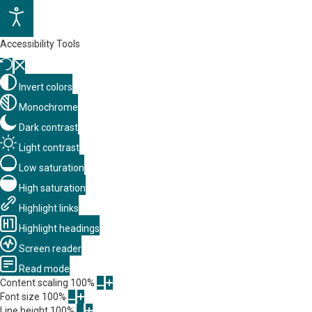
Accessibility Tools
Invert colors
Monochrome
Dark contrast
Light contrast
Low saturation
High saturation
Highlight links
Highlight headings
Screen reader
Read mode
Content scaling
100
%
Font size
100
%
Line height
100
%