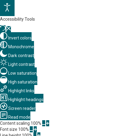
Accessibility Tools
Invert colors
Monochrome
Dark contrast
Light contrast
Low saturation
High saturation
Highlight links
Highlight headings
Screen reader
Read mode
Content scaling
100
%
Font size
100
%
Line height
100
%