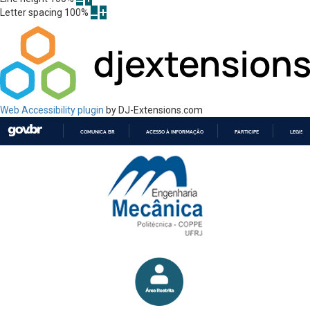
Letter spacing
100
%
Web Accessibility plugin
by DJ-Extensions.com
COMUNICA BR
ACESSO À INFORMAÇÃO
PARTICIPE
LEGISL
IR
PARA
O
CONTEÚDO