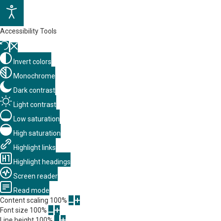
Accessibility Tools
Invert colors
Monochrome
Dark contrast
Light contrast
Low saturation
High saturation
Highlight links
Highlight headings
Screen reader
Read mode
Content scaling
100
%
Font size
100
%
Line height
100
%