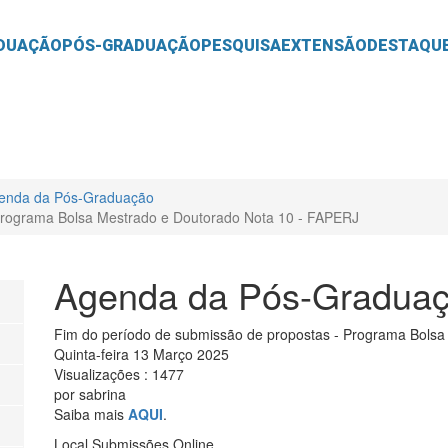
O
CONTEÚDO
DUAÇÃO
PÓS-GRADUAÇÃO
PESQUISA
EXTENSÃO
DESTAQU
enda da Pós-Graduação
Programa Bolsa Mestrado e Doutorado Nota 10 - FAPERJ
Agenda da Pós-Gradua
Fim do período de submissão de propostas - Programa Bols
Quinta-feira 13 Março 2025
Visualizações
: 1477
por
sabrina
Saiba mais
AQUI
.
Local
Submissões Online