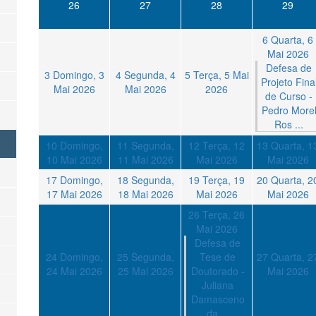
26
27
28
29
6
Quarta, 6
Mai 2026
Defesa de
3
Domingo, 3
4
Segunda, 4
5
Terça, 5 Mai
Projeto Fina
Mai 2026
Mai 2026
2026
de Curso -
Pedro More
Ros ...
10
Domingo,
11
Segunda,
12
Terça, 12
13
Quarta, 1
10 Mai 2026
11 Mai 2026
Mai 2026
Mai 2026
17
Domingo,
18
Segunda,
19
Terça, 19
20
Quarta, 2
17 Mai 2026
18 Mai 2026
Mai 2026
Mai 2026
26
Terça, 26
Mai 2026
Defesa de
24
Domingo,
25
Segunda,
Tese de
27
Quarta, 2
24 Mai 2026
25 Mai 2026
Doutorado -
Mai 2026
Juliana
Damasceno
da ...