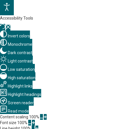
Accessibility Tools
Invert colors
Monochrome
Dark contrast
Light contrast
Low saturation
High saturation
Highlight links
Highlight headings
Screen reader
Read mode
Content scaling
100
%
Font size
100
%
Line height
100
%