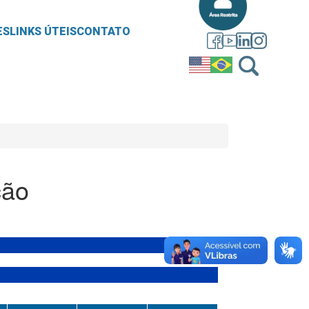
ES
LINKS ÚTEIS
CONTATO
ção