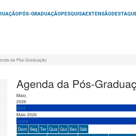
O
CONTEÚDO
DUAÇÃO
PÓS-GRADUAÇÃO
PESQUISA
EXTENSÃO
DESTAQU
enda da Pós-Graduação
Agenda da Pós-Gradua
Maio,
2026
Abril
Maio 2026
Junho
Dom
Seg
Ter
Qua
Qui
Sex
Sáb