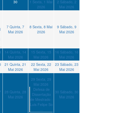
30
1
Sexta, 1 Mai
2
Sábado, 2
2026
Mai 2026
7
Quinta, 7
8
Sexta, 8 Mai
9
Sábado, 9
l
Mai 2026
2026
Mai 2026
l
3
14
Quinta, 14
15
Sexta, 15
16
Sábado, 16
Mai 2026
Mai 2026
Mai 2026
0
21
Quinta, 21
22
Sexta, 22
23
Sábado, 23
Mai 2026
Mai 2026
Mai 2026
29
Sexta, 29
Mai 2026
Defesa de
7
28
Quinta, 28
30
Sábado, 30
Dissertação
Mai 2026
Mai 2026
de Mestrado -
Luis Felipe So
...