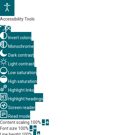
Accessibility Tools
Invert colors
Monochrome
Dark contrast
Light contrast
Low saturation
High saturation
Highlight links
Highlight headings
Screen reader
Read mode
Content scaling
100
%
Font size
100
%
Line height
100
%