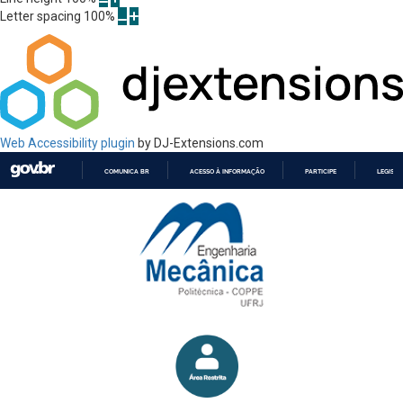
Letter spacing
100
%
Web Accessibility plugin
by DJ-Extensions.com
COMUNICA BR
ACESSO À INFORMAÇÃO
PARTICIPE
LEGISL
IR
PARA
O
CONTEÚDO