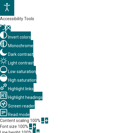
Accessibility Tools
Invert colors
Monochrome
Dark contrast
Light contrast
Low saturation
High saturation
Highlight links
Highlight headings
Screen reader
Read mode
Content scaling
100
%
Font size
100
%
Line height
100
%