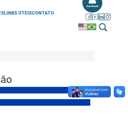
ES
LINKS ÚTEIS
CONTATO
ção