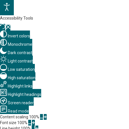
Accessibility Tools
Invert colors
Monochrome
Dark contrast
Light contrast
Low saturation
High saturation
Highlight links
Highlight headings
Screen reader
Read mode
Content scaling
100
%
Font size
100
%
Line height
100
%