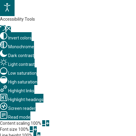
Accessibility Tools
Invert colors
Monochrome
Dark contrast
Light contrast
Low saturation
High saturation
Highlight links
Highlight headings
Screen reader
Read mode
Content scaling
100
%
Font size
100
%
Line height
100
%