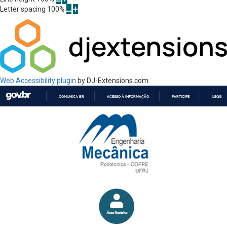
Letter spacing
100
%
Web Accessibility plugin
by DJ-Extensions.com
COMUNICA BR
ACESSO À INFORMAÇÃO
PARTICIPE
LEGISL
IR
PARA
O
CONTEÚDO