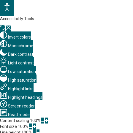
Accessibility Tools
Invert colors
Monochrome
Dark contrast
Light contrast
Low saturation
High saturation
Highlight links
Highlight headings
Screen reader
Read mode
Content scaling
100
%
Font size
100
%
Line height
100
%