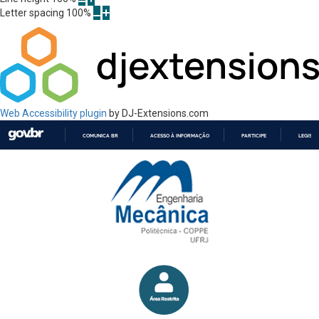
Letter spacing
100
%
Web Accessibility plugin
by DJ-Extensions.com
COMUNICA BR
ACESSO À INFORMAÇÃO
PARTICIPE
LEGISL
IR
PARA
O
CONTEÚDO