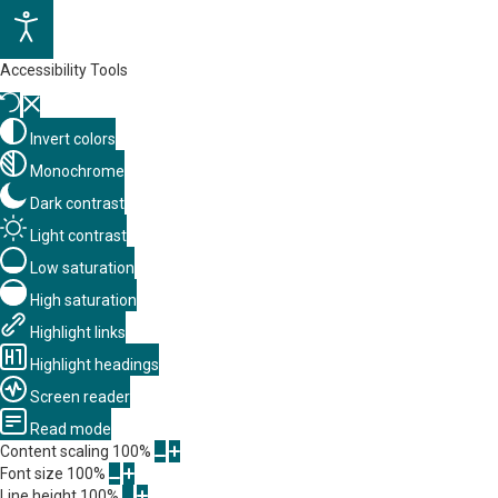
Accessibility Tools
Invert colors
Monochrome
Dark contrast
Light contrast
Low saturation
High saturation
Highlight links
Highlight headings
Screen reader
Read mode
Content scaling
100
%
Font size
100
%
Line height
100
%