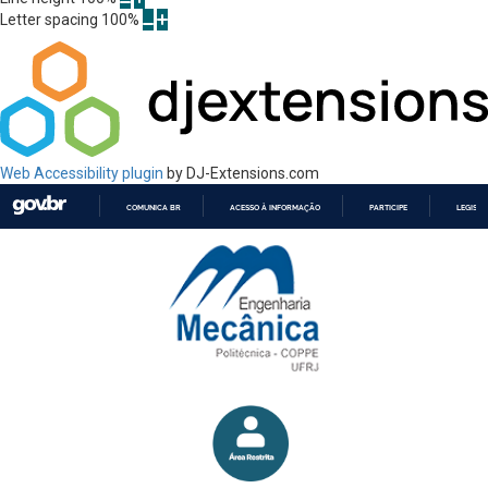
Letter spacing
100
%
Web Accessibility plugin
by DJ-Extensions.com
COMUNICA BR
ACESSO À INFORMAÇÃO
PARTICIPE
LEGISL
IR
PARA
O
CONTEÚDO