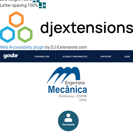
Letter spacing
100
%
Web Accessibility plugin
by DJ-Extensions.com
COMUNICA BR
ACESSO À INFORMAÇÃO
PARTICIPE
LEGISL
IR
PARA
O
CONTEÚDO