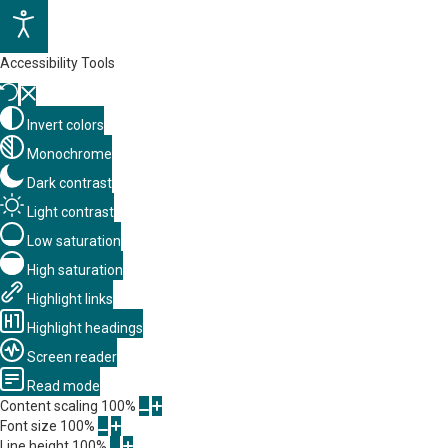
Accessibility Tools
Invert colors
Monochrome
Dark contrast
Light contrast
Low saturation
High saturation
Highlight links
Highlight headings
Screen reader
Read mode
Content scaling
100
%
Font size
100
%
Line height
100
%