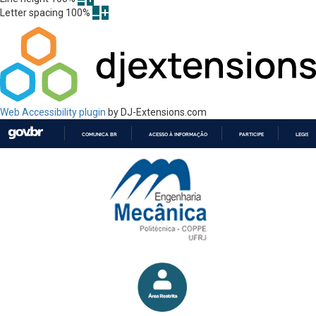
Letter spacing
100
%
Web Accessibility plugin
by DJ-Extensions.com
COMUNICA BR
ACESSO À INFORMAÇÃO
PARTICIPE
LEGISL
IR
PARA
O
CONTEÚDO