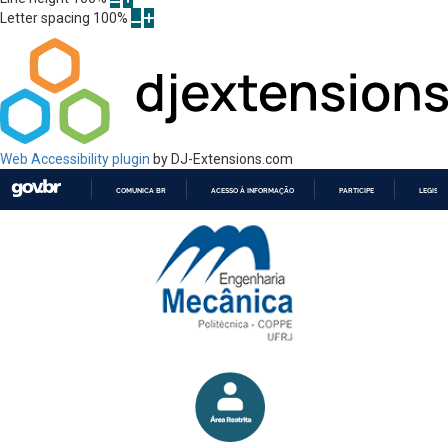
Letter spacing
100
%
Web Accessibility plugin
by DJ-Extensions.com
COMUNICA BR
ACESSO À INFORMAÇÃO
PARTICIPE
LEGISL
IR
PARA
O
CONTEÚDO