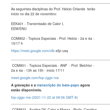
__________________________________________________
As seguintes disciplinas do Prof. Helcio Orlande terão
inicio no dia 22 de novembro:
EEK401 - Transmissão de Calor I,
EEM/ENU
COM802 - Topicos Especiais - Prof. Helcio - 2a e 4a -
15/17 h
https://meet.google.com/ofb-
efjz-usq
__________________________________________________
COM801 - Topicos Especiais - ANP - Prof. Belchior -
2a e 4a - 13h as 15h - inicio 17/11
meet.google.com/fop-
zggv-rva
A gravação e a
transcrição do bate-papo
agora
estão disponíveis.
fop-zggv-rva (2021-11-22 at 08:06 GMT-8)
__________________________________________________
COM822 - Analise Dif. Calor e Massa - Profa. Carolina