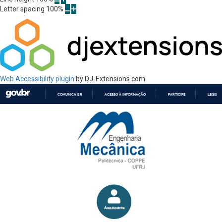
Letter spacing
100
%
Web Accessibility plugin
by DJ-Extensions.com
COMUNICA BR
ACESSO À INFORMAÇÃO
PARTICIPE
LEGISL
IR
PARA
O
CONTEÚDO