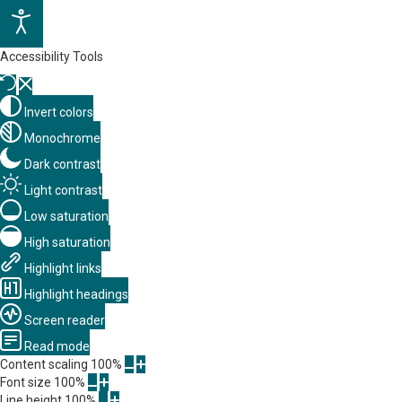
Accessibility Tools
Invert colors
Monochrome
Dark contrast
Light contrast
Low saturation
High saturation
Highlight links
Highlight headings
Screen reader
Read mode
Content scaling
100
%
Font size
100
%
Line height
100
%