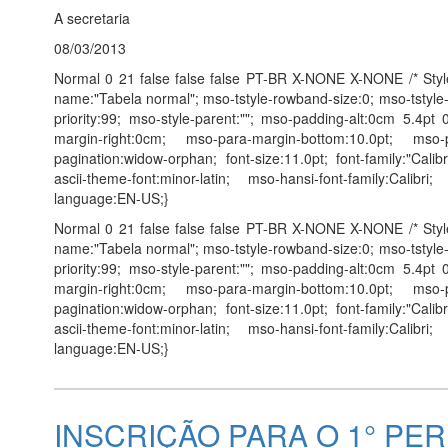
A secretaria
08/03/2013
Normal 0 21 false false false PT-BR X-NONE X-NONE /* Style
name:"Tabela normal"; mso-tstyle-rowband-size:0; mso-tstyle
priority:99; mso-style-parent:""; mso-padding-alt:0cm 5.4p
margin-right:0cm; mso-para-margin-bottom:10.0pt; mso-
pagination:widow-orphan; font-size:11.0pt; font-family:"Calibri
ascii-theme-font:minor-latin; mso-hansi-font-family:Calibri
language:EN-US;}
Normal 0 21 false false false PT-BR X-NONE X-NONE /* Style
name:"Tabela normal"; mso-tstyle-rowband-size:0; mso-tstyle
priority:99; mso-style-parent:""; mso-padding-alt:0cm 5.4p
margin-right:0cm; mso-para-margin-bottom:10.0pt; mso-
pagination:widow-orphan; font-size:11.0pt; font-family:"Calibri
ascii-theme-font:minor-latin; mso-hansi-font-family:Calibri
language:EN-US;}
INSCRIÇÃO PARA O 1° PE