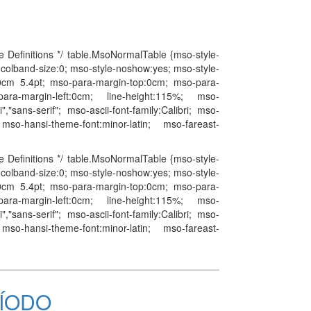
 Definitions */ table.MsoNormalTable {mso-style-
-colband-size:0; mso-style-noshow:yes; mso-style-
t 0cm 5.4pt; mso-para-margin-top:0cm; mso-para-
para-margin-left:0cm; line-height:115%; mso-
","sans-serif"; mso-ascii-font-family:Calibri; mso-
; mso-hansi-theme-font:minor-latin; mso-fareast-
 Definitions */ table.MsoNormalTable {mso-style-
-colband-size:0; mso-style-noshow:yes; mso-style-
t 0cm 5.4pt; mso-para-margin-top:0cm; mso-para-
para-margin-left:0cm; line-height:115%; mso-
","sans-serif"; mso-ascii-font-family:Calibri; mso-
; mso-hansi-theme-font:minor-latin; mso-fareast-
RÍODO