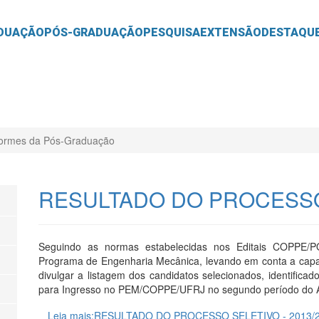
O
CONTEÚDO
DUAÇÃO
PÓS-GRADUAÇÃO
PESQUISA
EXTENSÃO
DESTAQU
formes da Pós-Graduação
RESULTADO DO PROCESSO 
Seguindo as normas estabelecidas nos Editais COPPE/P
Programa de Engenharia Mecânica, levando em conta a capa
divulgar a listagem dos candidatos selecionados, identificad
para Ingresso no PEM/COPPE/UFRJ no segundo período do A
Leia mais:RESULTADO DO PROCESSO SELETIVO - 2013/2