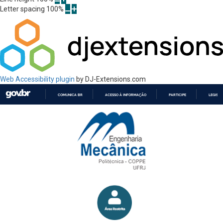
Letter spacing
100
%
Web Accessibility plugin
by DJ-Extensions.com
COMUNICA BR
ACESSO À INFORMAÇÃO
PARTICIPE
LEGISL
IR
PARA
O
CONTEÚDO