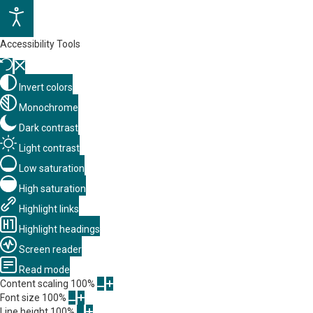
Accessibility Tools
Invert colors
Monochrome
Dark contrast
Light contrast
Low saturation
High saturation
Highlight links
Highlight headings
Screen reader
Read mode
Content scaling
100
%
Font size
100
%
Line height
100
%