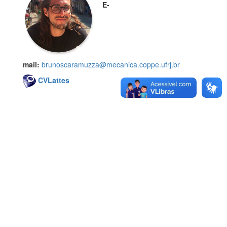
E-
mail:
brunoscaramuzza@mecanica.coppe.ufrj.br
CVLattes