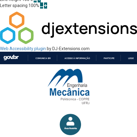
Letter spacing
100
%
Web Accessibility plugin
by DJ-Extensions.com
COMUNICA BR
ACESSO À INFORMAÇÃO
PARTICIPE
LEGISL
IR
PARA
O
CONTEÚDO