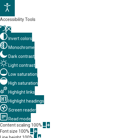
Accessibility Tools
Invert colors
Monochrome
Dark contrast
Light contrast
Low saturation
High saturation
Highlight links
Highlight headings
Screen reader
Read mode
Content scaling
100
%
Font size
100
%
Line height
100
%