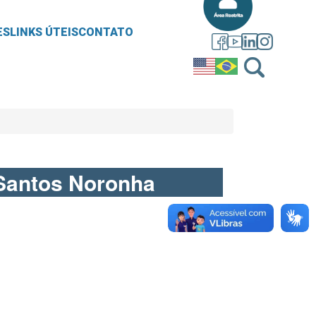
ES
LINKS ÚTEIS
CONTATO
 Santos Noronha