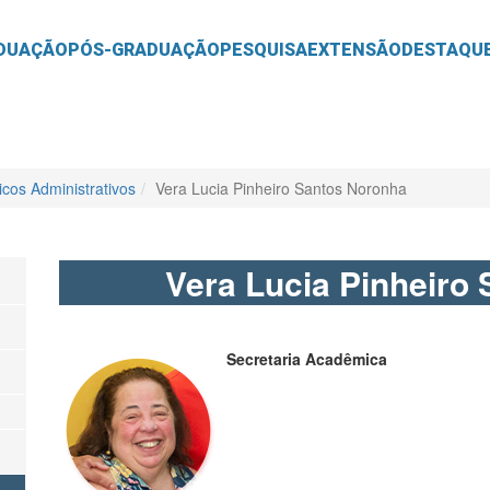
O
CONTEÚDO
DUAÇÃO
PÓS-GRADUAÇÃO
PESQUISA
EXTENSÃO
DESTAQU
icos Administrativos
Vera Lucia Pinheiro Santos Noronha
Vera Lucia Pinheiro
Secretaria Acadêmica